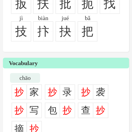
扳
扶
批
扼
找
jì
biàn
jué
bǎ
技
抃
抉
把
Vocabulary
chāo
抄
家
抄
录
抄
袭
抄
写
包
抄
查
抄
摘
抄