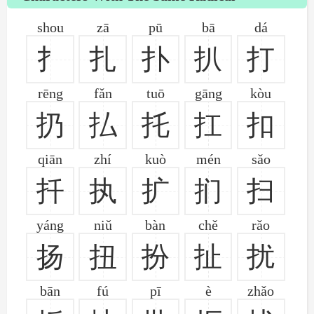
shou
zā
pū
bā
dá
扌
扎
扑
扒
打
rēng
fǎn
tuō
gāng
kòu
扔
払
托
扛
扣
qiān
zhí
kuò
mén
sǎo
扦
执
扩
扪
扫
yáng
niǔ
bàn
chě
rǎo
扬
扭
扮
扯
扰
bān
fú
pī
è
zhǎo