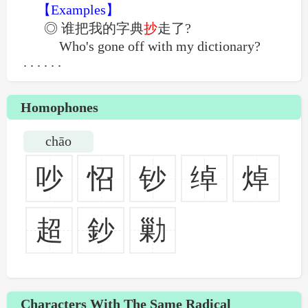
【Examples】
◎ 谁把我的字典
抄
走了?
Who's gone off with my dictionary?
. . . . . .
7....
Homophones
chāo
吵
怊
钞
绰
焯
超
鈔
勦
Characters With The Same Radical