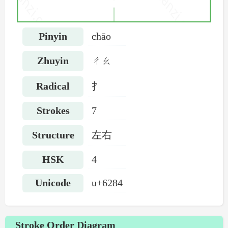
Pinyin
chāo
Zhuyin
ㄔㄠ
Radical
扌
Strokes
7
Structure
左右
HSK
4
Unicode
u+6284
Stroke Order Diagram