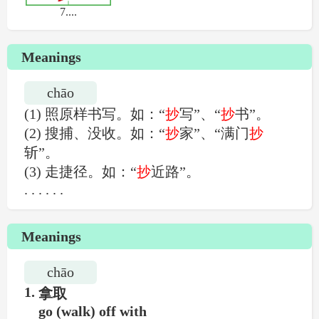
Meanings
chāo
(1) 照原样书写。如：“
抄
写”、“
抄
书”。
(2) 搜捕、没收。如：“
抄
家”、“满门
抄
2.竖钩
3.
🔊1.横
斩”。
(3) 走捷径。如：“
抄
近路”。
. . . . . .
Meanings
chāo
🔊4.竖
🔊5.撇
🔊6
1.
拿取
go (walk) off with