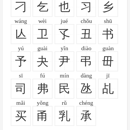
刁
乞
也
习
乡
wáng
wèi
jué
chǒu
shū
亾
卫
孓
丑
书
yú
guài
yǐn
diào
guàn
予
夬
尹
弔
毌
sī
fú
mín
dàng
jī
司
弗
民
氹
乩
mǎi
yǒng
rǔ
chéng
买
甬
乳
承