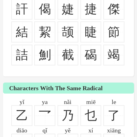
訐
偈
婕
捷
傑
結
絜
颉
睫
節
詰
魝
截
碣
竭
Characters With The Same Radical
yǐ
ya
nǎi
miē
le
乙
乛
乃
乜
了
diāo
qǐ
yě
xí
xiāng