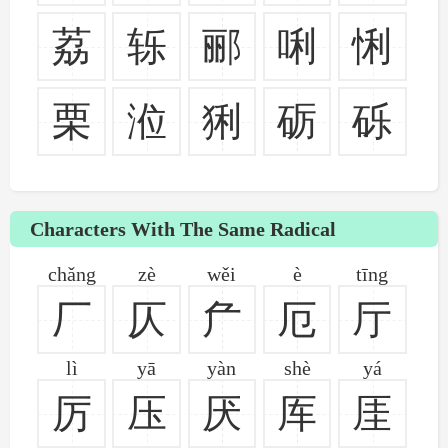
荔
轹
郦
唎
悧
栗
涖
猁
砺
砾
Characters With The Same Radical
chǎng
zè
wěi
è
tīng
厂
仄
厃
厄
厅
lì
yā
yàn
shè
yá
厉
压
厌
厍
厓