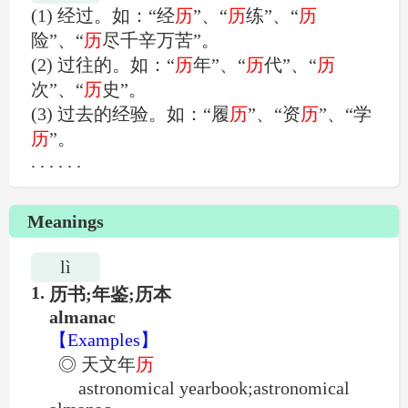
(1) 经过。如：“经
历
”、“
历
练”、“
历
险”、“
历
尽千辛万苦”。
(2) 过往的。如：“
历
年”、“
历
代”、“
历
次”、“
历
史”。
(3) 过去的经验。如：“履
历
”、“资
历
”、“学
历
”。
. . . . . .
3.横
🔊1.横
🔊2.撇
Meanings
lì
1.
历书;年鉴;历本
almanac
【Examples】
🔊4.撇
◎ 天文年
历
astronomical yearbook;astronomical