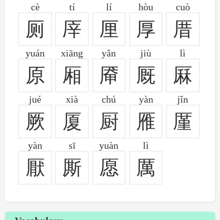
cè
tí
lí
hòu
cuò
厕
厗
厘
厚
厝
yuán
xiāng
yǎn
jiù
lì
原
厢
厣
厩
厤
jué
xià
chú
yàn
jǐn
厥
厦
厨
雁
厪
yàn
sī
yuàn
lì
厭
厮
愿
厲