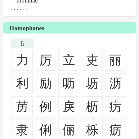
almanac
. . . . . .
Homophones
lì
力
厉
立
吏
丽
利
励
呖
坜
沥
苈
例
戾
枥
疠
隶
俐
俪
栎
疬