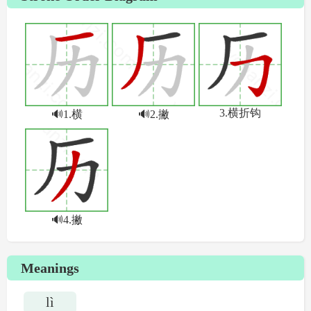
Meanings
lì