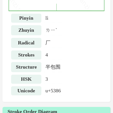
Pinyin
lì
Zhuyin
ㄌㄧˋ
Radical
厂
Strokes
4
Structure
半包围
HSK
3
Unicode
u+5386
Stroke Order Diagram