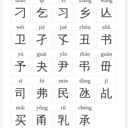
刁
乞
习
乡
亾
wèi
jié
jué
chǒu
shū
卫
孑
孓
丑
书
yú
guài
yǐn
diào
guàn
予
夬
尹
弔
毌
sī
fú
mín
dàng
jī
司
弗
民
氹
乩
mǎi
yǒng
rǔ
chéng
买
甬
乳
承