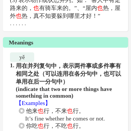
(3) 表示动作或状态并列。如：“客人中有走
路来的，
也
有骑车来的。”、“屋内
也
热，屋
外
也
热，真不知要躲到哪里才好！”
. . . . . .
Meanings
yě
1.横折钩
3.竖
🔊2.竖
1.
用在并列复句中，表示两件事或多件事有
相同之处（可以连用在各分句中，也可以
单用在后一分句中）
(indicate that two or more things have
something in common)
【Examples】
◎ 他来
也
行，不来
也
行。
It’s fine whether he comes or not.
◎ 你吃
也
行，不吃
也
行。