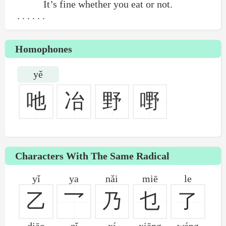
It’s fine whether you eat or not.
. . . . . .
Homophones
yě
吔
冶
野
嘢
Characters With The Same Radical
yǐ
ya
nǎi
miē
le
乙
乛
乃
乜
了
diāo
qǐ
xí
xiāng
wáng