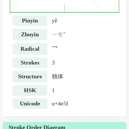
Pinyin
yě
Zhuyin
ㄧㄝˇ
Radical
乛
Strokes
3
Structure
独体
HSK
1
Unicode
u+4e5f
Stroke Order Diagram